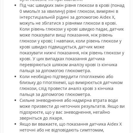
Під час швидких змін рівня глюкози в крові (понад
0 ммоль/л за хвилину) рівні глюкози, виміряні в
інтерстиціальній рідині за допомогою Aidex X,
можуть не збігатися з рівнями глюкози в крові.
Коли рівень глюкози у крові швидко падає, датчик
може показувати вищі показання, ніж рівень
глюкози у крові; І навпаки, коли рівень глюкози у
крові швидко підвищується, датчик може
показувати нижчі показання, ніж рівень глюкози у
крові. У цих випадках показання датчика
перевіряються шляхом аналізу крові із кінчика
пальця за допомогою глюкометра.
Коли необхідно підтвердити гіпоглікемію або
близьку до гіпоглікемії, що вимірюється датчиком
глюкози, слід провести аналіз крові з кінчика
пальця за допомогою глюкометра.
Сильне зневоднення або надмірна втрата води
може призвести до неточних результатів. Якщо ви
підозрюєте, що у вас зневоднення, негайно
зверніться до лікаря.
Якщо ви вважаєте, що показання датчика Aidex X
неточні або не відповідають симптомам,