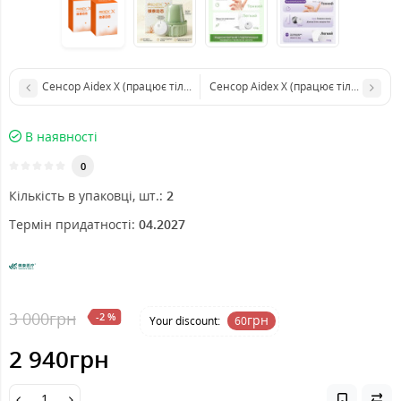
Сенсор Aidex X (працює тільки з Android)
Сенсор Aidex X (працює тільки з And
В наявності
0
Кількість в упаковці, шт.:
2
Термін придатності:
04.2027
3 000грн
-2 %
грн
Your discount:
60
2 940грн