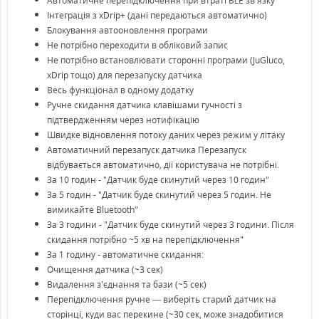
Автоматичне перепідключення при втраті BLE зв'язку
Інтеграція з xDrip+ (дані передаються автоматично)
Блокування автооновлення програми
Не потрібно переходити в обліковий запис
Не потрібно встановлювати сторонні програми (JuGluco,
xDrip тощо) для перезапуску датчика
Весь функціонал в одному додатку
Ручне скидання датчика клавішами гучності з
підтвердженням через нотифікацію
Швидке відновлення потоку даних через режим у літаку
Автоматичний перезапуск датчика Перезапуск
відбувається автоматично, дії користувача не потрібні.
За 10 годин - "Датчик буде скинутий через 10 годин"
За 5 годин - "Датчик буде скинутий через 5 годин. Не
вимикайте Bluetooth"
За 3 години - "Датчик буде скинутий через 3 години. Після
скидання потрібно ~5 хв на перепідключення"
За 1 годину - автоматичне скидання:
Очищення датчика (~3 сек)
Видалення з'єднання та бази (~5 сек)
Перепідключення ручне — виберіть старий датчик на
сторінці, куди вас перекине (~30 сек, може знадобитися