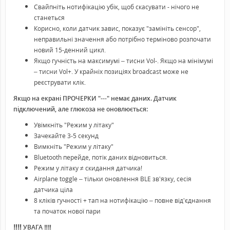
Свайпніть нотифікацію убік, щоб скасувати - нічого не
станеться
Корисно, коли датчик завис, показує "замініть сенсор",
неправильні значення або потрібно терміново розпочати
новий 15-денний цикл.
Якщо гучність на максимумі – тисни Vol-. Якщо на мінімумі
– тисни Vol+. У крайніх позиціях broadcast може не
реєструвати клік.
Якщо на екрані ПРОЧЕРКИ "---" немає даних. Датчик
підключений, але глюкоза не оновлюється:
Увімкніть "Режим у літаку"
Зачекайте 3-5 секунд
Вимкніть "Режим у літаку"
Bluetooth перейде, потік даних відновиться.
Режим у літаку ≠ скидання датчика!
Airplane toggle – тільки оновлення BLE зв'язку, сесія
датчика ціла
8 кліків гучності + тап на нотифікацію – повне від'єднання
та початок нової пари
‼️‼️
УВАГА ‼️‼️