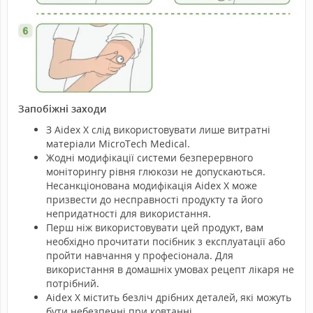
Запобіжні заходи
З Aidex X слід використовувати лише витратні
матеріали MicroTech Medical.
Жодні модифікації системи безперервного
моніторингу рівня глюкози не допускаються.
Несанкціонована модифікація Aidex X може
призвести до несправності продукту та його
непридатності для використання.
Перш ніж використовувати цей продукт, вам
необхідно прочитати посібник з експлуатації або
пройти навчання у професіонала. Для
використання в домашніх умовах рецепт лікаря не
потрібний.
Aidex X містить безліч дрібних деталей, які можуть
бути небезпечні при ковтанні.