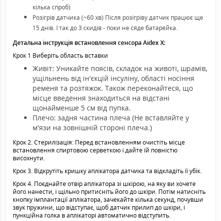
кілька спроб)
Розігрів датчика (~60 хв) Після розігріву датчик працює ще
15 днів. І так до 3 скидів - поки не сяде батарейка.
Детальна інструкція встановлення сенсора
Aidex X
:
Крок 1 Виберіть область вставки
Живіт: Уникайте поясів, складок на животі, шрамів,
ущільнень від ін'єкцій інсуліну, області носіння
ременя та розтяжок. Також переконайтеся, що
місце введення знаходиться на відстані
щонайменше 5 см від пупка.
Плечо: задня частина плеча (Не вставляйте у
м'язи на зовнішній стороні плеча.)
Крок 2. Стерилізація: Перед встановленням очистіть місце
встановлення спиртовою серветкою і дайте їй повністю
висохнути.
Крок 3. Відкрутіть кришку аплікатора датчика та відкладіть її убік.
Крок 4. Поєднайте отвір аплікатора зі шкірою, на яку ви хочете
його нанести, і щільно притисніть його до шкіри. Потім натисніть
кнопку імплантації аплікатора, зачекайте кілька секунд, почувши
звук пружини, що відступає, щоб датчик прилип до шкіри, і
пункційна голка в аплікаторі автоматично відступить.