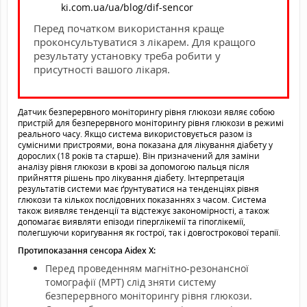
ki.com.ua/ua/blog/dif-sencor
Перед початком використання краще
проконсультуватися з лікарем. Для кращого
результату установку треба робити у
присутності вашого лікаря.
Датчик безперервного моніторингу рівня глюкози являє собою
пристрій для безперервного моніторингу рівня глюкози в режимі
реального часу. Якщо система використовується разом із
сумісними пристроями, вона показана для лікування діабету у
дорослих (18 років та старше). Він призначений для заміни
аналізу рівня глюкози в крові за допомогою пальця після
прийняття рішень про лікування діабету. Інтерпретація
результатів системи має ґрунтуватися на тенденціях рівня
глюкози та кількох послідовних показаннях з часом. Система
також виявляє тенденції та відстежує закономірності, а також
допомагає виявляти епізоди гіперглікемії та гіпоглікемії,
полегшуючи коригування як гострої, так і довгострокової терапії.
Протипоказання сенсора
Aidex X
:
Перед проведенням магнітно-резонансної
томографії (МРТ) слід зняти систему
безперервного моніторингу рівня глюкози.