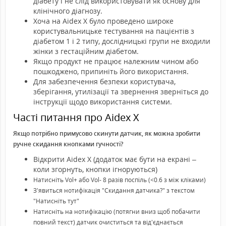
діабету і не слід використовувати як основу для
клінічного діагнозу.
Хоча на Aidex X було проведено широке
користувальницьке тестування на пацієнтів з
діабетом 1 і 2 типу, дослідницькі групи не входили
жінки з гестаційним діабетом.
Якщо продукт не працює належним чином або
пошкоджено, припиніть його використання.
Для забезпечення безпеки користувача,
зберігання, утилізації та звернення зверніться до
інструкції щодо використання системи.
Часті питання про Aidex X
Якщо потрібно примусово скинути датчик, як можна зробити
ручне скидання кнопками гучності?
Відкрити Aidex X (додаток має бути на екрані –
коли згорнуть, кнопки ігноруються)
Натисніть Vol+ або Vol- 8 разів поспіль (<0.6 з між кліками)
З'явиться нотифікація "Скидання датчика?" з текстом
"Натисніть тут"
Натисніть на нотифікацію (потягни вниз щоб побачити
повний текст) датчик очиститься та від'єднається