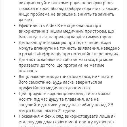
використовуйте глюкометр для перевірки рівня
глюкози в крові або відкалібруйте датчик глюкози.
Якщо проблема не вирішена, зніміть та замініть
датчик.
Ефективність Aidex X не оцінювалася при
використанні з іншим медичним пристроєм, що
імплантується, наприклад кардіостимулятором.
Детальнішу інформацію про те, які перешкоди
можуть вплинути на точність виявлення, наведено
в розділі «Інформація про потенційні перешкоди».
Датчик послаблюється або знімається, що може
призвести до того, що програма не матиме
показань.
Якщо наконечник датчика зламався, не чіпайте
його самостійно. Будь ласка, зверніться за
професійною медичною допомогою.
Цей продукт є водонепроникним, і його можна
носити під час душу та плавання, але не
занурюйте датчики у воду на глибину понад 2.5
метри більш ніж на 2 години.
Показання Aidex X слід використовувати лише як
еталону для додаткового моніторингу цукрового