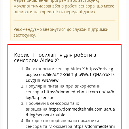
Через оновлення програми або застосунку
можливі тимчасові збої в роботі сенсора, що може
впливати на коректність передачі даних.
Рекомендуємо звернутися до служби підтримки
застосунку.
Корисні посилання для роботи з
сенсором Aidex X:
Як встановити сенсор Aidex X
https://drive.g
oogle.com/file/d/12KGiLTqho9Wo1-QHArYbXLk
EqvgHh_wN/view
Популярні питання при використанні
сенсорів
https://dommedtehniki.com.ua/ua/b
log/faq-sensor
Проблеми з сенсором та їх
вирішення
https://dommedtehniki.com.ua/ua
/blog/sensor-trouble
Як коректно порівнювати показники
сенсора та глюкометра
https://dommedtehni