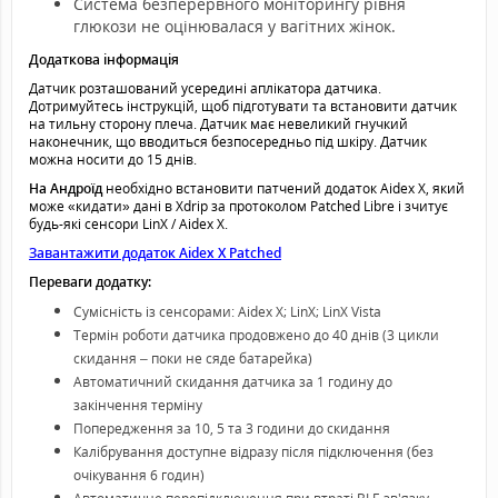
Система безперервного моніторингу рівня
глюкози не оцінювалася у вагітних жінок.
Додаткова інформація
Датчик розташований усередині аплікатора датчика.
Дотримуйтесь інструкцій, щоб підготувати та встановити датчик
на тильну сторону плеча. Датчик має невеликий гнучкий
наконечник, що вводиться безпосередньо під шкіру. Датчик
можна носити до 15 днів.
На Андроїд
необхідно встановити патчений додаток Aidex X, який
може «кидати» дані в Xdrip за протоколом Patched Libre і зчитує
будь-які сенсори LinX / Aidex X.
Завантажити додаток
Aidex X
Patched
Переваги додатку:
Сумісність із сенсорами: Aidex X; LinX; LinX Vista
Термін роботи датчика продовжено до 40 днів (3 цикли
скидання – поки не сяде батарейка)
Автоматичний скидання датчика за 1 годину до
закінчення терміну
Попередження за 10, 5 та 3 години до скидання
Калібрування доступне відразу після підключення (без
очікування 6 годин)