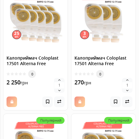
Калоприймач Coloplast
Калоприймач Coloplast
17501 Alterna Free
17501 Alterna Free
(однокомпонентний,
(однокомпонентний,
відкритий, прозорий)
0
відкритий, прозорий)
0
виріз 12-75 мм, 25 шт.
виріз 12-75 мм, 3 шт.
2 250
270
грн
грн
Популярний
Популярний