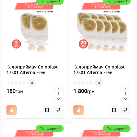
Популярний
Популярний
Калоприймач Coloplast
Калоприймач Coloplast
17501 Alterna Free
17501 Alterna Free
(однокомпонентний,
(однокомпонентний,
відкритий, прозорий)
0
відкритий, прозорий)
0
виріз 12-75 мм, 2 шт.
виріз 12-75 мм, 20 шт.
180
1 800
грн
грн
Популярний
Популярний