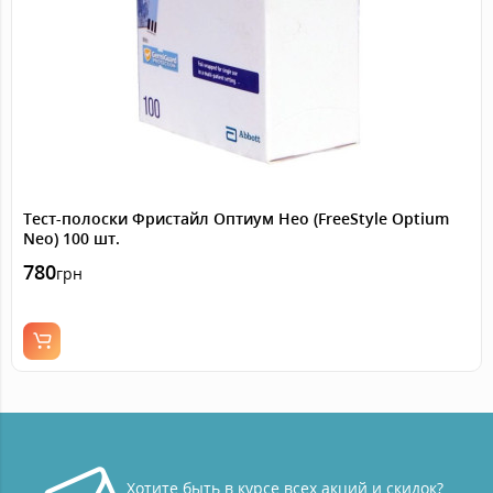
Тест-полоски Фристайл Оптиум Нео (FreeStyle Optium
Neo) 100 шт.
780
грн
Хотите быть в курсе всех акций и скидок?