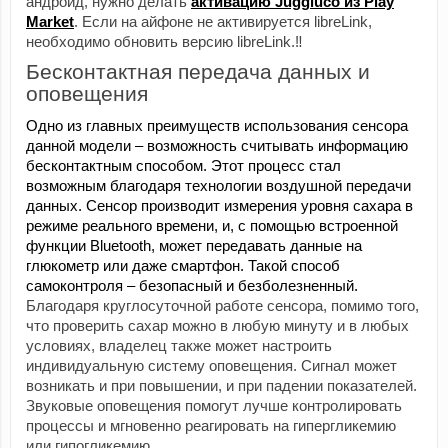
андроид, нужно делать
активацию Juggluco из Play
Market
. Если на айфоне не активируется libreLink,
необходимо обновить версию libreLink.‼️
Бесконтактная передача данных и 
оповещения
Одно из главных преимуществ использования сенсора 
данной модели – возможность считывать информацию 
бесконтактным способом. Этот процесс стал 
возможным благодаря технологии воздушной передачи 
данных. Сенсор производит измерения уровня сахара в 
режиме реального времени, и, с помощью встроенной 
функции Bluetooth, может передавать данные на 
глюкометр или даже смартфон. Такой способ 
самоконтроля – безопасный и безболезненный.
Благодаря круглосуточной работе сенсора, помимо того, 
что проверить сахар можно в любую минуту и в любых 
условиях, владелец также может настроить 
индивидуальную систему оповещения. Сигнал может 
возникать и при повышении, и при падении показателей. 
Звуковые оповещения помогут лучше контролировать 
процессы и мгновенно реагировать на гипергликемию 
или гипогликемию. 