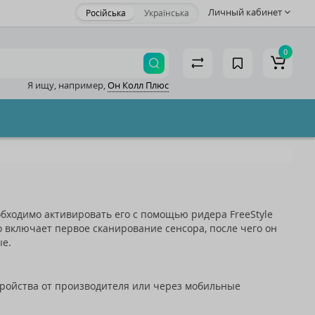
Личный кабинет
Російська
Українська
×
0
Я ищу, например,
Он Колл Плюс
акрыть
обходимо активировать его с помощью ридера FreeStyle
то включает первое сканирование сенсора, после чего он
ые.
ройства от производителя или через мобильные