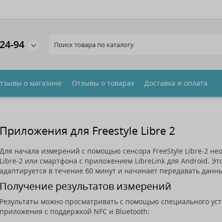
газина
24-94
Выберите, пожалуйста, язык обслуживания
Російська
Українська
тзывы о магазине
Отзывы о товарах
Доставка и оплата
З
Приложения для Freestyle Libre 2
Для начала измерений с помощью сенсора FreeStyle Libre-2 не
Libre-2 или смартфона с приложением LibreLink для Android. Э
адаптируется в течение 60 минут и начинает передавать данн
Получение результатов измерений
Результаты можно просматривать с помощью специального уст
приложения с поддержкой NFC и Bluetooth: