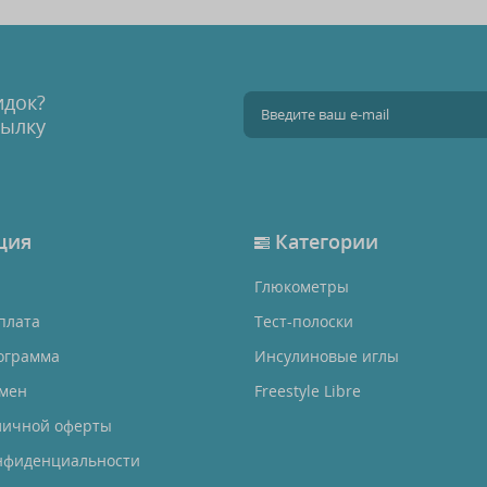
идок?
сылку
ция
Категории
Глюкометры
плата
Тест-полоски
ограмма
Инсулиновые иглы
бмен
Freestyle Libre
личной оферты
нфиденциальности