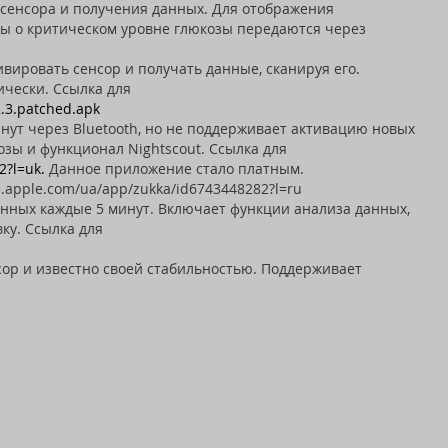
 сенсора и получения данных. Для отображения
лы о критическом уровне глюкозы передаются через
вировать сенсор и получать данные, сканируя его.
ически. Ссылка для
2.3.patched.apk
ут через Bluetooth, но не поддерживает активацию новых
озы и функционал Nightscout. Ссылка для
2?l=uk.
Данное приложение стало платным.
s.apple.com/ua/app/zukka/id6743448282?l=ru
нных каждые 5 минут. Включает функции анализа данных,
ку. Ссылка для
ор и известно своей стабильностью. Поддерживает