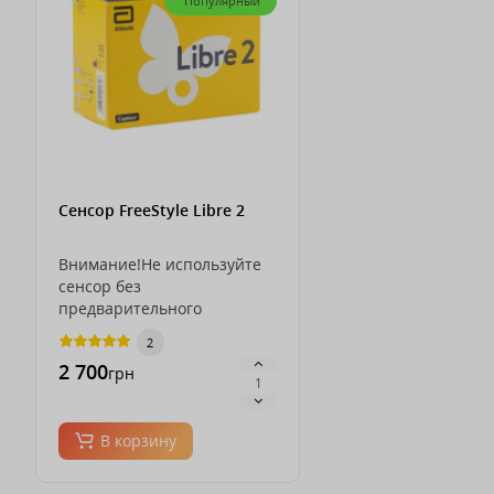
Популярный
Сенсор FreeStyle Libre 2
Внимание!Не используйте
сенсор без
предварительного
обучения под руководством
2
врача или медсес..
2 700
грн
В корзину