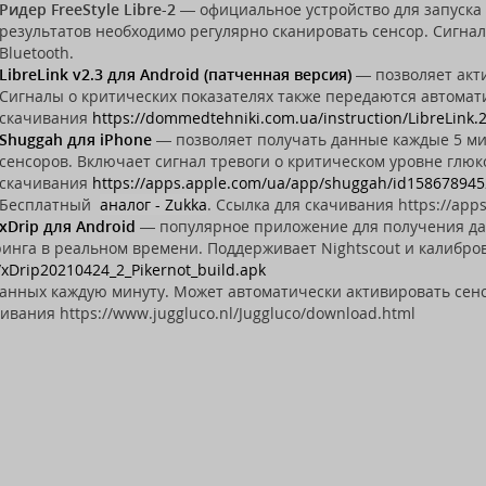
Ридер FreeStyle Libre-2
— официальное устройство для запуска
результатов необходимо регулярно сканировать сенсор. Сигна
Bluetooth.
LibreLink v2.3 для Android (патченная версия)
— позволяет акти
Сигналы о критических показателях также передаются автомат
скачивания
https://dommedtehniki.com.ua/instruction/LibreLink.
Shuggah для iPhone
— позволяет получать данные каждые 5 мин
сенсоров. Включает сигнал тревоги о критическом уровне глюк
скачивания
https://apps.apple.com/ua/app/shuggah/id158678945
Бесплатный
аналог - Zukka
. Ссылка для скачивания https://app
xDrip для Android
— популярное приложение для получения да
инга в реальном времени. Поддерживает Nightscout и калибров
/xDrip20210424_2_Pikernot_build.apk
нных каждую минуту. Может автоматически активировать сенс
чивания https://www.juggluco.nl/Juggluco/download.html