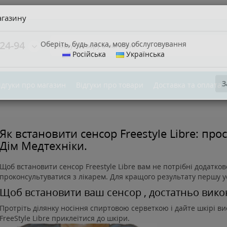
агазину
24-94
Оберіть, будь ласка, мову обслуговування
Російська
Українська
ідгуки про магазин
Відгуки про товари
Доставка та оплата
З
Як встановити сенсор Freestyle Libre: про
Дім Медтехніки.
Щоб встановити сенсор Freestyle Libre вам не потрібні додатк
проконсультуватися з лікарем. Для кращого результату першу у
Щоб встановити ваш сенсор , достатньо викон
Протріть ділянку носіння спиртовою серветкою і дайте шкірі в
FreeStyle Libre приклеїтися до шкіри.