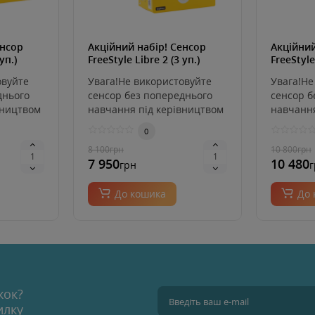
енсор
Акційний набір! Сенсор
Акційний
уп.)
FreeStyle Libre 2 (3 уп.)
FreeStyle
овуйте
Увага!Не використовуйте
Увага!Не
днього
сенсор без попереднього
сенсор б
вництвом
навчання під керівництвом
навчання
лікаря або медсе..
лікаря аб
0
8 100
грн
10 800
грн
7 950
10 480
грн
г
До кошика
До 
жок?
илку