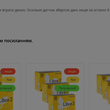
и втрати даних. Оскільки датчик зберігає дані лише за останні 
им посиланням
.
Акція
Акція
Топ
Топ
пулярний
Популярний