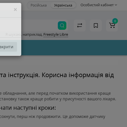
Особистий кабінет
Російська
Українська
×
0
Я шукаю, наприклад,
Freestyle Libre
акрити
ста інструкція. Корисна інформація від
ове обладнання, але перед початком використання краще
становку також краще робити у присутності вашого лікаря.
ати наступні кроки:
исохнути, перш ніж продовжити. Це допоможе датчику