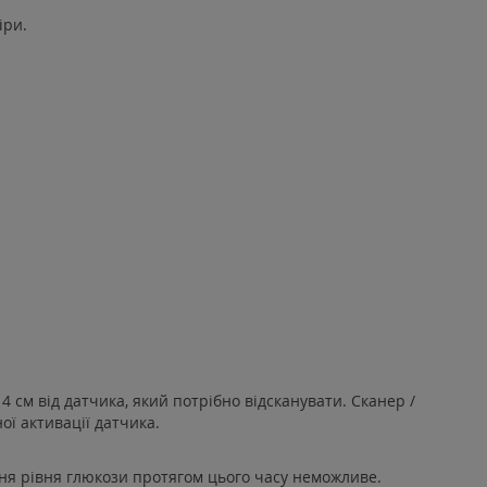
іри.
 см від датчика, який потрібно відсканувати. Сканер /
ої активації датчика.
ння рівня глюкози протягом цього часу неможливе.