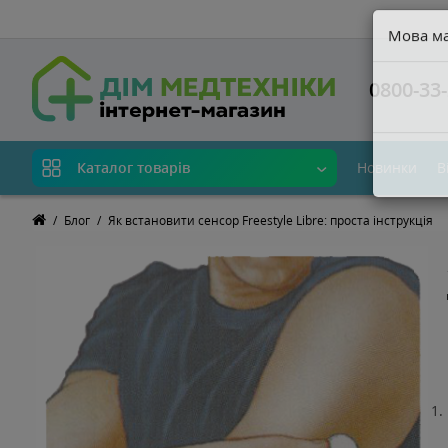
Мова м
0800-33-
Новинки
В
Каталог товарів
Блог
Як встановити сенсор Freestyle Libre: проста інструкція