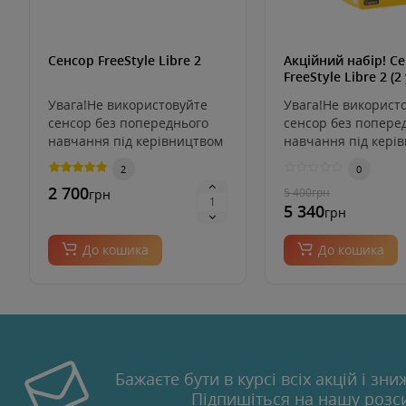
Сенсор FreeStyle Libre 2
Акційний набір! С
FreeStyle Libre 2 (2 
Увага!Не використовуйте
Увага!Не використ
сенсор без попереднього
сенсор без попере
навчання під керівництвом
навчання під кері
лікаря або медсе..
лікаря або медсе..
2
0
2 700
5 400
грн
грн
5 340
грн
До кошика
До кошика
Бажаєте бути в курсі всіх акцій і зни
Підпишіться на нашу розс