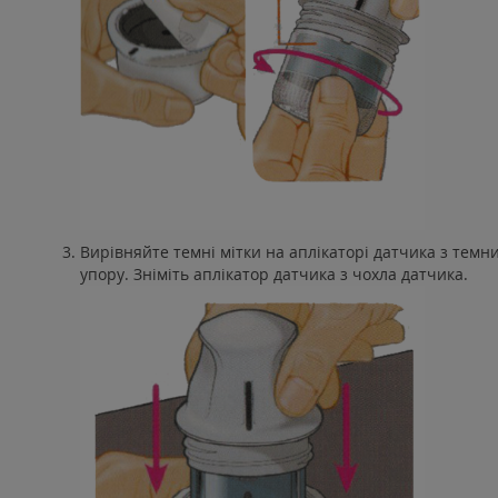
Вирівняйте темні мітки на аплікаторі датчика з темн
упору. Зніміть аплікатор датчика з чохла датчика.