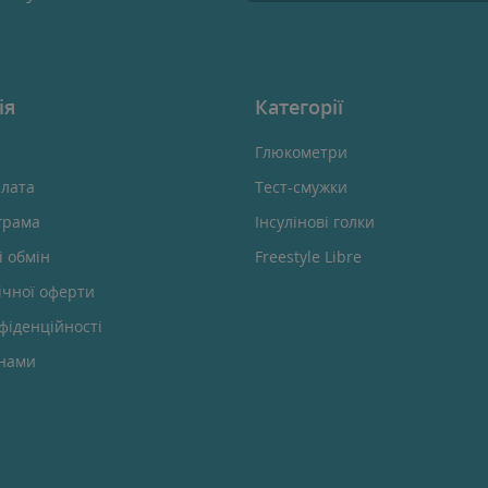
ія
Категорії
Глюкометри
плата
Тест-смужки
грама
Інсулінові голки
і обмін
Freestyle Libre
ічної оферти
фіденційності
 нами