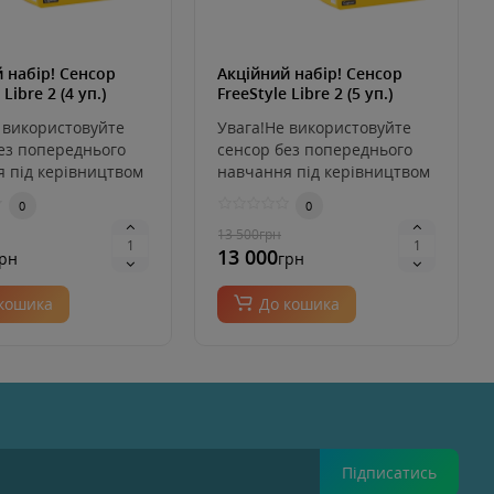
 набір! Сенсор
Акційний набір! Сенсор
 Libre 2 (4 уп.)
FreeStyle Libre 2 (5 уп.)
 використовуйте
Увага!Не використовуйте
ез попереднього
сенсор без попереднього
 під керівництвом
навчання під керівництвом
о медсе..
лікаря або медсе..
0
0
13 500
грн
13 000
рн
грн
кошика
До кошика
Підписатись