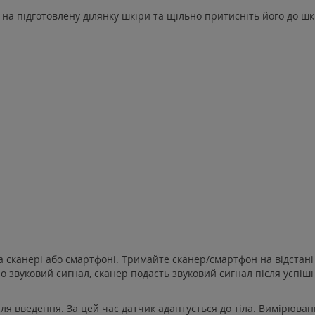
на підготовлену ділянку шкіри та щільно притисніть його до шк
 сканері або смартфоні. Тримайте сканер/смартфон на відстані 4
о звуковий сигнал, сканер подасть звуковий сигнал після успішн
ля введення. За цей час датчик адаптується до тіла. Вимірюва