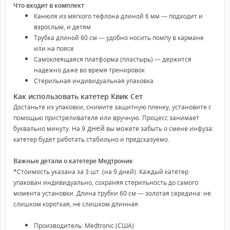
Что входит в комплект
Канюля из мягкого тефлона длиной 6 мм — подходит и
взрослым, и детям
Трубка длиной 60 см — удобно носить помпу в кармане
или на поясе
Самоклеящаяся платформа (пластырь) — держится
надежно даже во время тренировок
Стерильная индивидуальная упаковка
Как использовать катетер Квик Сет
Достаньте из упаковки, снимите защитную пленку, установите с
помощью пристреливателя или вручную. Процесс занимает
дней
буквально минуту. На 9
вы можете забыть о смене инфуза:
катетер будет работать стабильно и предсказуемо.
Важные детали о катетере Медтроник
*Стоимость указана за 3 шт. (на 9 дней). Каждый катетер
упакован индивидуально, сохраняя стерильность до самого
момента установки. Длина трубки 60 см — золотая середина: не
слишком короткая, не слишком длинная.
Производитель: Medtronic (США)