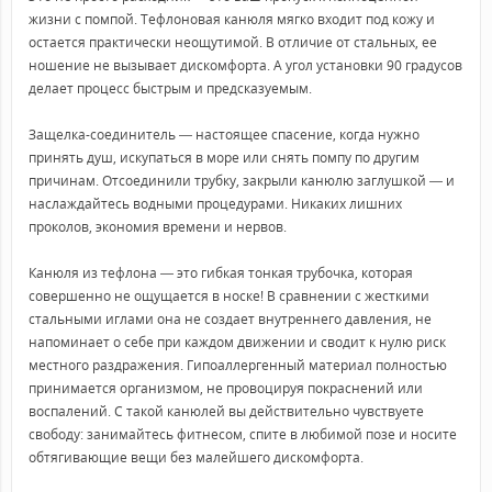
жизни с помпой. Тефлоновая канюля мягко входит под кожу и
остается практически неощутимой. В отличие от стальных, ее
ношение не вызывает дискомфорта. А угол установки 90 градусов
делает процесс быстрым и предсказуемым.
Защелка-соединитель — настоящее спасение, когда нужно
принять душ, искупаться в море или снять помпу по другим
причинам. Отсоединили трубку, закрыли канюлю заглушкой — и
наслаждайтесь водными процедурами. Никаких лишних
проколов, экономия времени и нервов.
Канюля из тефлона — это гибкая тонкая трубочка, которая
совершенно не ощущается в носке! В сравнении с жесткими
стальными иглами она не создает внутреннего давления, не
напоминает о себе при каждом движении и сводит к нулю риск
местного раздражения. Гипоаллергенный материал полностью
принимается организмом, не провоцируя покраснений или
воспалений. С такой канюлей вы действительно чувствуете
свободу: занимайтесь фитнесом, спите в любимой позе и носите
обтягивающие вещи без малейшего дискомфорта.