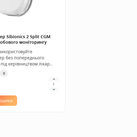
ер Sibionics 2 Split CGM
добового моніторингу
ру
використовуйте
ер без попереднього
під керівництвом лікар..
0
кошика