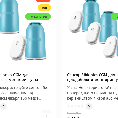
Топ
Популярний
П
bionics CGM для
Сенсор Sibionics CGM для
вого моніторингу на
цілодобового моніторингу
2 штуки
Android, 3 штуки
використовуйте сенсор без
Увага!Не використовуйте с
ього навчання під
попереднього навчання пі
вом лікаря або медсе..
керівництвом лікаря або ме
0
0
6 600
грн