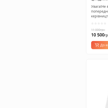
Android, 
Увага!Не 
попередн
керівницт
11 000
грн
10 500
г
До 