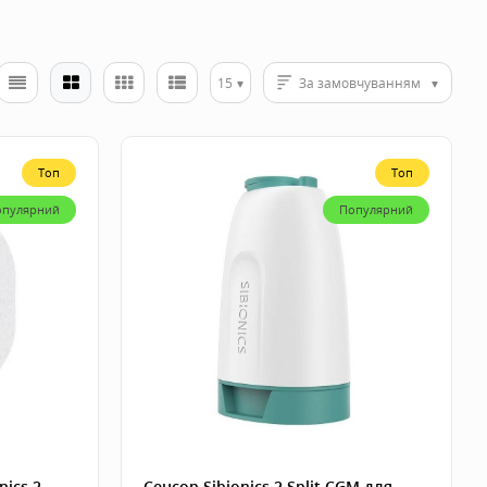
15
За замовчуванням
Топ
Топ
опулярний
Популярний
nics 2
Сенсор Sibionics 2 Split CGM для