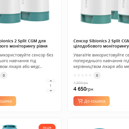
8 500
грн
Акційний набір! Сенсор
FreeStyle Libre 2 (2 уп.)
0
bionics 2 Split CGM для
Сенсор Sibionics 2 Split C
5 400
грн
вого моніторингу рівня
цілодобового моніторингу
5 340
Android, 2 штуки
цукру на Android, 3 штуки
грн
використовуйте сенсор без
Увага!Не використовуйте с
ього навчання під
попереднього навчання пі
вом лікаря або медс..
керівництвом лікаря або ме
Акційний набір! Сенсор
FreeStyle Libre 2 (3 уп.)
0
0
4 800
грн
0
4 650
грн
8 100
грн
7 950
грн
кошика
До кошика
Акція