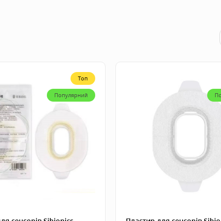
Топ
Популярний
П
Omnipod Dash, 10 штук
0
18 000
грн
17 000
грн
Omnipod Dash, 5 штук
ля сенсорів Sibionics
Пластир для сенсорів Sibio