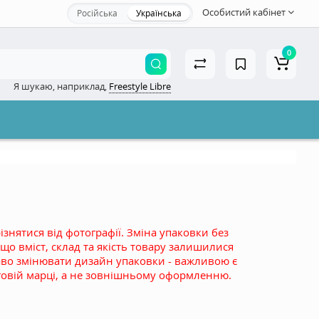
Особистий кабінет
Російська
Українська
×
0
Я шукаю, наприклад,
Freestyle Libre
акрити
знятися від фотографії. Зміна упаковки без
о вміст, склад та якість товару залишилися
во змінювати дизайн упаковки - важливою є
рговій марці, а не зовнішньому оформленню.