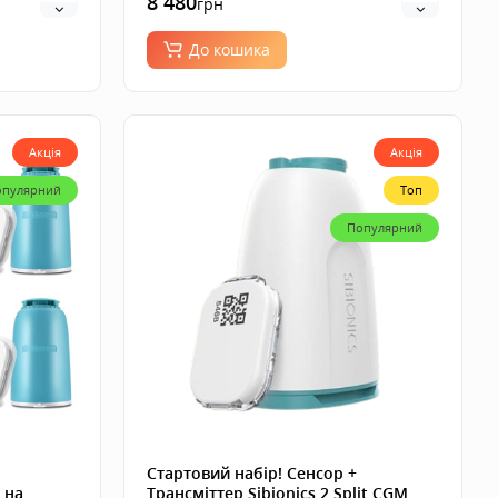
8 480
грн
До кошика
Акція
Акція
опулярний
Топ
Популярний
Стартовий набір! Сенсор +
 на
Трансміттер Sibionics 2 Split CGM