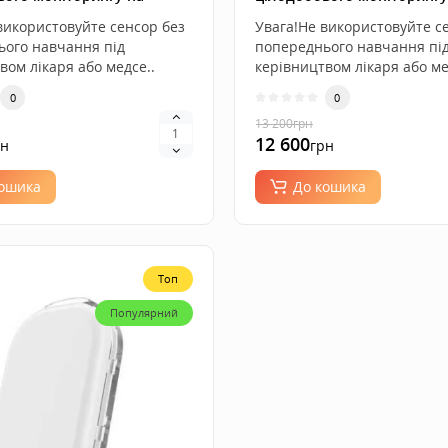
5 штук
Android, 6 штук
використовуйте сенсор без
Увага!Не використовуйте с
ього навчання під
попереднього навчання пі
вом лікаря або медсе..
керівництвом лікаря або ме
0
0
13 200
грн
12 600
рн
грн
кошика
До кошика
Топ
Популярний