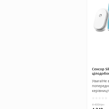
Сенсор Si
цілодобо
Android, 
Увага!Не 
попередн
керівницт
4 400
грн