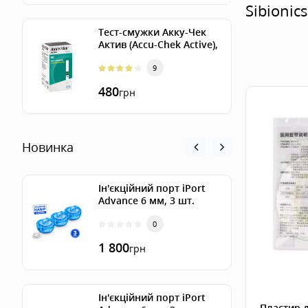
Sibionics
Тест-смужки Акку-Чек
Актив (Accu-Chek Active),
50 шт.
9
480
грн
Новинка
Ін'єкційний порт iPort
Advance 6 мм, 3 шт.
0
1 800
грн
Ін'єкційний порт iPort
Пластир д