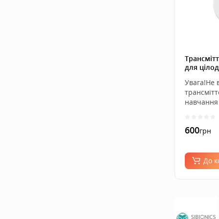
Трансмітт
для ціло
рівня цук
Увага!Не 
трансмітт
навчання 
600
грн
До 