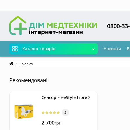
Мова м
0800-33-
Новинки
В
Каталог товарів
Sibionics
Рекомендовані
Сенсор FreeStyle Libre 2
2
2 700
грн