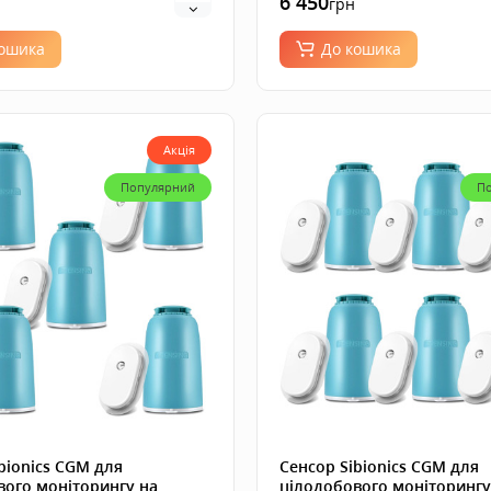
6 450
грн
кошика
До кошика
Акція
Популярний
П
bionics CGM для
Сенсор Sibionics CGM для
вого моніторингу на
цілодобового моніторингу