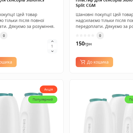
Split CGM
0
окупці! Цей товар
Шановні покупці! Цей това
9 000
грн
о тільки після повної
надсилаємо тільки після по
8 500
грн
ти. Дякуємо за розуміння.
передоплати. Дякуємо за р
..
0
0
150
Omnipod Dash, 3 штуки
грн
0
кошика
До кошика
5 400
грн
5 250
грн
Акція
Популярний
П
Omnipod Dash, 5 штук
0
9 000
грн