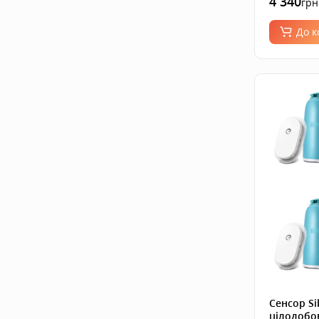
4 340
грн
До 
Сенсор Si
цілодобо