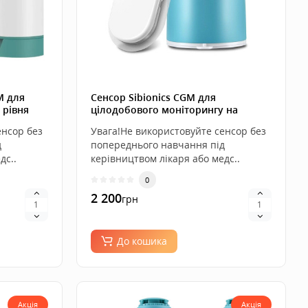
GM для
Сенсор Sibionics CGM для
 рівня
цілодобового моніторингу на
Android
енсор без
Увага!Не використовуйте сенсор без
д
попереднього навчання під
дс..
керівництвом лікаря або медс..
0
2 200
грн
До кошика
Акція
Акція