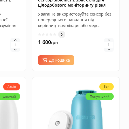
цілодобового моніторингу рівня
цукру на Android
р
Увага!Не використовуйте сенсор без
вної
попереднього навчання під
озуміння.
керівництвом лікаря або медс..
0
1 600
грн
До кошика
Акція
Топ
опулярний
Популярний