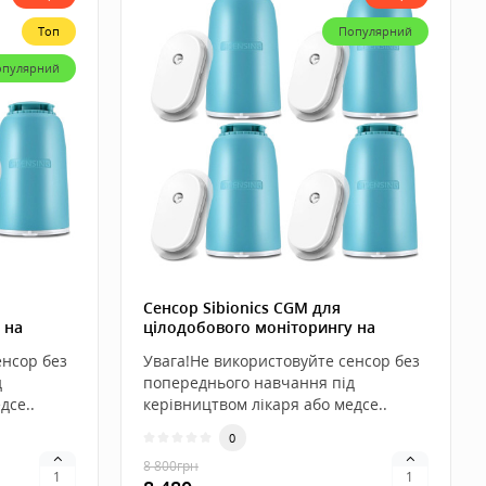
Топ
Популярний
опулярний
Сенсор Sibionics CGM для
 на
цілодобового моніторингу на
Android, 4 штуки
енсор без
Увага!Не використовуйте сенсор без
д
попереднього навчання під
дсе..
керівництвом лікаря або медсе..
0
8 800
грн