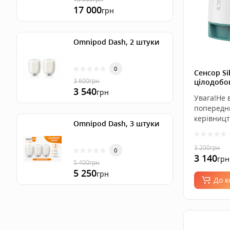
17 000
грн
Omnipod Dash, 2 штуки
0
Сенсор Si
3 600
грн
цілодобо
3 540
цукру на 
грн
Увага!Не 
попередн
керівницт
Omnipod Dash, 3 штуки
3 200
грн
0
3 140
грн
5 400
грн
5 250
грн
До 