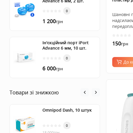
Advance 6 мм, 2 шт.
0
Шановні п
надсилаєм
1 200
грн
передопла
..
150
Ін'єкційний порт iPort
грн
Advance 6 мм, 10 шт.
0
До 
6 000
грн
Товари зі знижкою
Omnipod Dash, 10 штук
0
18 000
грн