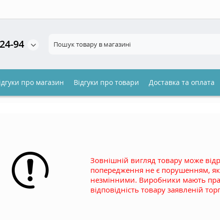
агазину
24-94
Оберіть, будь ласка, мову обслуговування
Російська
Українська
ідгуки про магазин
Відгуки про товари
Доставка та оплата
З
Зовнішній вигляд товару може відрі
попередження не є порушенням, якщ
незмінними. Виробники мають пра
відповідність товару заявленій то