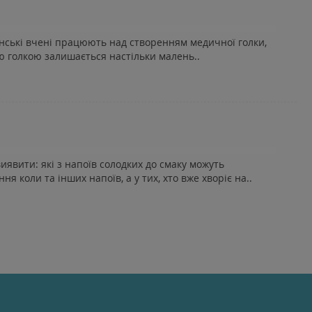
онські вчені працюють над створенням медичної голки,
ою голкою залишається настільки малень..
явити: які з напоїв солодких до смаку можуть
коли та інших напоїв, а у тих, хто вже хворіє на..