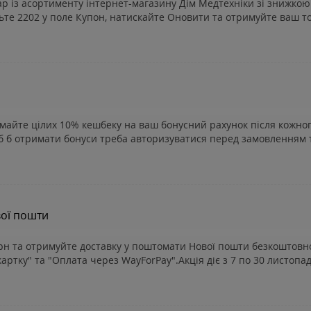
ар із асортименту інтернет-магазину Дім Медтехніки зі знижко
те 2202 у поле Купон, натискайте Оновити та отримуйте ваш тов
майте цілих 10% кешбеку на ваш бонусний рахунок після кожно
об б отримати бонуси треба авторизуватися перед замовленням т
ої пошти
 грн та отримуйте доставку у поштомати Нової пошти безкоштовн
ртку" та "Оплата через WayForPay".Акція діє з 7 по 30 листопада