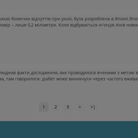
икає болючих відчуттів при уколі, була розроблена в Японії.Яп
змір – лише 0,2 міліметри. Коли відбувається ін'єкція ліків нов
?
люднив факти дослідження, яке проводилося вченими з метою ви
 там говорилося: діабет може виникнути через частого вживання 
1
2
3
>
>|