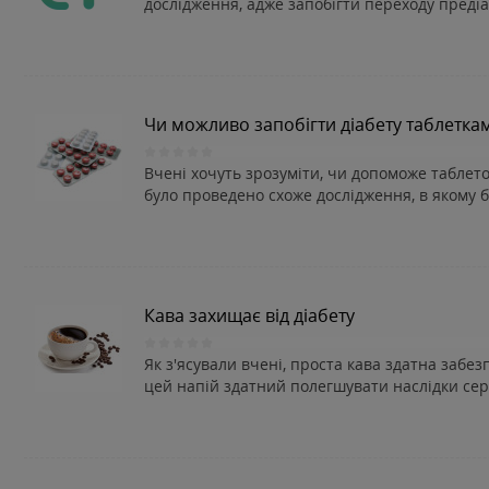
дослідження, адже запобігти переходу предіа
Чи можливо запобігти діабету таблеткам
Вчені хочуть зрозуміти, чи допоможе таблето
було проведено схоже дослідження, в якому бр
Кава захищає від діабету
Як з'ясували вчені, проста кава здатна забе
цей напій здатний полегшувати наслідки сер