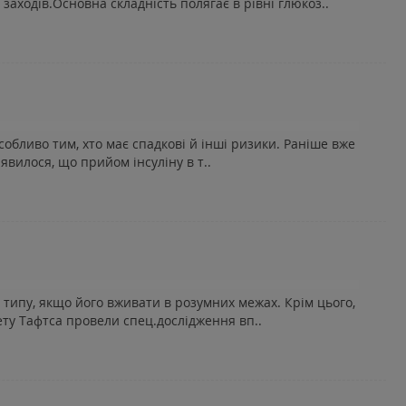
аходів.Основна складність полягає в рівні глюкоз..
собливо тим, хто має спадкові й інші ризики. Раніше вже
явилося, що прийом інсуліну в т..
 типу, якщо його вживати в розумних межах. Крім цього,
ту Тафтса провели спец.дослідження вп..