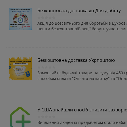
Безкоштовна доставка до Дня діабету
Акція до Всесвітнього дня боротьби з цукров
пошти безкоштовно!В акції беруть участь ли
Безкоштовна доставка Укрпоштою
Замовляйте будь-які товари на суму від 450
способом оплати "Оплата на картку" та "Оплат
У США знайшли спосіб знизити захворю
Виявлення людей із предіабетом стало набаг