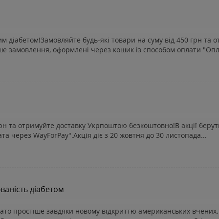
им діабетом!Замовляйте будь-які товари на суму від 450 грн та
ше замовлення, оформлені через кошик із способом оплати "Опла
 грн та отримуйте доставку Укрпоштою безкоштовно!В акції беру
а через WayForPay".Акція діє з 20 жовтня до 30 листопада...
ваність діабетом
ато простіше завдяки новому відкриттю американських вчених. 