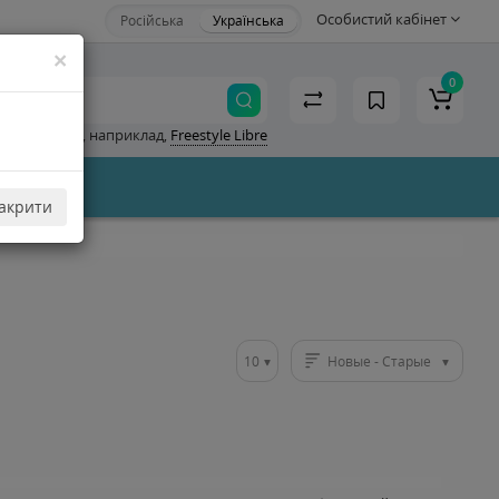
Особистий кабінет
Російська
Українська
×
0
Я шукаю, наприклад,
Freestyle Libre
акрити
10
Новые - Старые