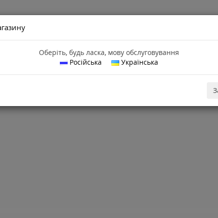
агазину
24-94
Оберіть, будь ласка, мову обслуговування
Російська
Українська
ідгуки про магазин
Відгуки про товари
Доставка та оплата
З