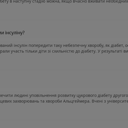
бету в наступну стадію можна, якщо вчасно вживати необхідних з
и інсуліну?
ваний інсулін попередити таку небезпечну хворобу, як діабет, о
али участь тільки діти зі схильністю до діабету. У результаті ви
зпечити людині уповільнення розвитку цукрового діабету другого
цевих захворювань та хвороби Альцгеймера. Вчені з університе