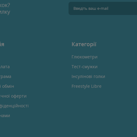
жок?
илку
ія
Категорії
Глюкометри
плата
Тест-смужки
грама
Інсулінові голки
і обмін
Freestyle Libre
ічної оферти
фіденційності
 нами