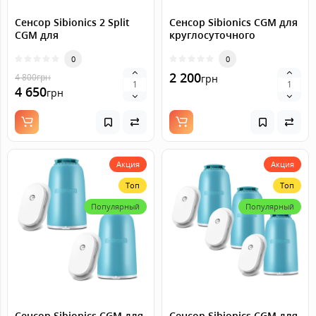
Сенсор Sibionics 2 Split
Сенсор Sibionics CGM для
CGM для
круглосуточного
круглосуточного
мониторинга уровня
мониторинга уровня
0
сахара на Android
0
сахара на Android, 3
2 200
4 800
грн
грн
штуки
4 650
грн
Акция
Акция
Топ
Топ
Популярный
Популярный
Сенсор Sibionics CGM для
Сенсор Sibionics CGM для