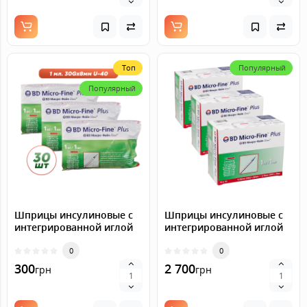
Топ
Популярный
Популярный
Шприцы инсулиновые с
Шприцы инсулиновые с
интегрированной иглой
интегрированной иглой
BD Micro-Fine Plus 1 мл U-
BD Micro-Fine Plus 1 мл U-
40 (8 мм х 30G), 30 шт.
0
40 (8 мм х 30G), 300 шт.
0
300
2 700
грн
грн