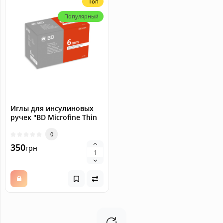
Топ
Популярный
Иглы для инсулиновых
ручек "BD Microfine Thin
Wall" 6 мм (31G x 0,25 мм),
100 шт.
0
350
грн