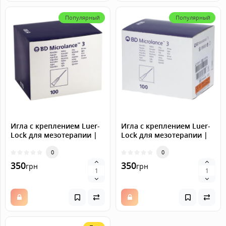
Популярный
Популярный
Игла с креплением Luer-
Игла с креплением Luer-
Lock для мезотерапии |
Lock для мезотерапии |
карбокситерапии BD
карбокситерапии BD
Microlance 23G (0,6 x 40
0
Microlance 25G 1" (0,5 x 25
0
mm), 100 шт.
mm), 100 шт.
350
350
грн
грн