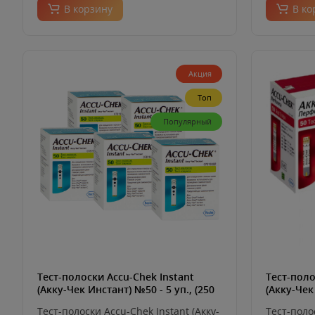
В корзину
В ко
Акция
Топ
Популярный
Тест-полоски Accu-Chek Instant
Тест-поло
(Акку-Чек Инстант) №50 - 5 уп., (250
(Акку-Чек
шт.)
Тест-полоски Accu-Chek Instant (Акку-
Тест-поло