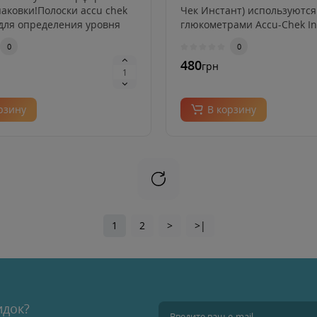
паковки!Полоски accu chek
Чек Инстант) используются
для определения уровня
глюкометрами Accu-Chek In
Ac..
0
0
480
грн
рзину
В корзину
1
2
>
>|
идок?