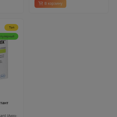
В корзину
Топ
пулярный
стант
ant (Акку-