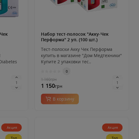
-Чек
Набор тест-полосок "Акку-Чек
Перформа" 2 уп. (100 шт.)
Тест-полоски Акку Чек Перформа
!
купить в магазине "Дом Медтехники"
Diabetes
Купите 2 упаковки тес..
0
1 160
грн
1 150
грн
В корзину
Акция
Акция
Топ
Топ