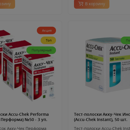
рзину
В корзину
Акция
Топ
По
Популярный
ски Accu-Chek Performa
Тест-полоски Акку-Чек Ин
 Перформа) №50 - 3 уп.
(Accu-Chek Instant), 50 шт.
сок Акку-Чек Перформа
Тест-полоски Accu-Chek Inst