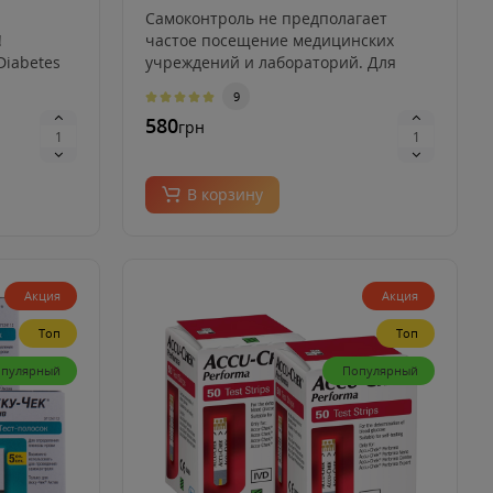
Самоконтроль не предполагает
!
частое посещение медицинских
Diabetes
учреждений и лабораторий. Для
этого необхо..
9
580
грн
В корзину
Акция
Акция
Топ
Топ
пулярный
Популярный