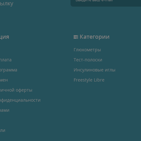
сылку
ция
Категории
Глюкометры
плата
Тест-полоски
ограмма
Инсулиновые иглы
бмен
Freestyle Libre
личной оферты
нфиденциальности
нами
ели