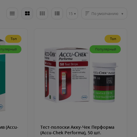
15
По умолчанию
Топ
Топ
пулярный
Популярный
ив (Accu-
Тест-полоски Акку-Чек Перформа
(Accu-Chek Performa), 50 шт.