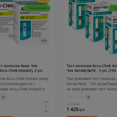
Популярный
По
ст-полосок Акку-Чек
Тест-полоски Accu-Chek Act
ccu-Chek Instant), 2 уп.
Чек Актив) №50 - 3 уп. (150
ки Accu-Chek Instant (Акку-
Три упаковки тест-полосок 
нт) используются с
Актив №50 - 150 штук!Поку
ами Accu-Chek Instant и
из трех упаковок тест полос
0
0
1 440
грн
1 425
грн