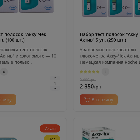
ст-полосок "Акку-Чек
Набор тест-полосок "Акку
п. (100 шт.)
Актив" 5 уп. (250 шт.)
упаковки тест-полосок
Уважаемые пользователи
 Актив" и сэкономьте ― 10
глюкометра Акку-Чек Актив
аемые пользо..
Немецкая компания Roche 
Cap GmbH сообщ..
0
1
2 400
грн
2 350
грн
рзину
В корзину
Акция
Топ