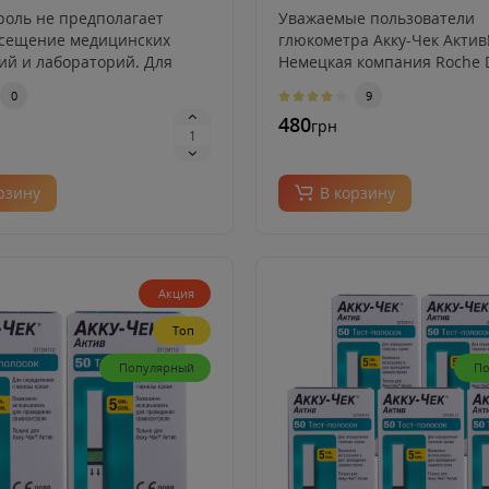
альца (10 шт.)
роль не предполагает
Уважаемые пользователи
осещение медицинских
глюкометра Акку-Чек Актив
ий и лабораторий. Для
Немецкая компания Roche 
хо..
Cap GmbH сообщ..
0
9
480
грн
рзину
В корзину
Акция
Топ
Популярный
По