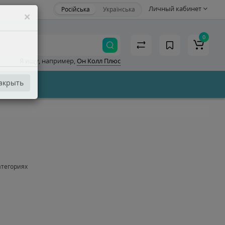
Личный кабинет
Російська
Українська
×
0
Я ищу, например,
Он Колл Плюс
акрыть
атегориях