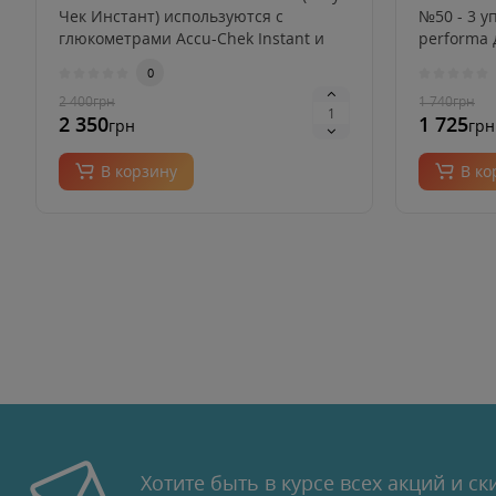
Чек Инстант) используются с
№50 - 3 у
глюкометрами Accu-Chek Instant и
performa 
Ac..
гл..
0
2 400
грн
1 740
грн
2 350
1 725
грн
грн
В корзину
В ко
Хотите быть в курсе всех акций и ск