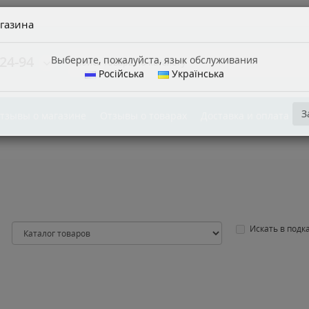
газина
24-94
Выберите, пожалуйста, язык обслуживания
Російська
Українська
тзывы о магазине
Отзывы о товарах
Доставка и оплата
З
Искать в подк