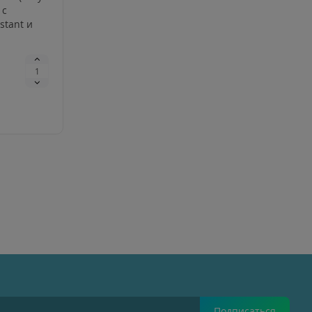
 с
stant и
Подписаться