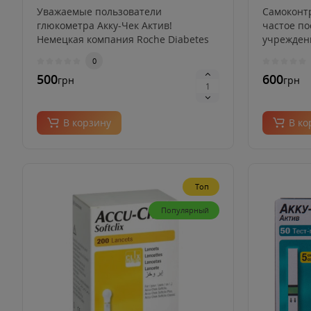
прокола пальца (10 шт.)
прокола п
Уважаемые пользователи
Самоконт
глюкометра Акку-Чек Актив!
частое п
Немецкая компания Roche Diabetes
учрежден
Cap GmbH сообщ..
этого необ
0
500
600
грн
грн
В корзину
В ко
Топ
Популярный