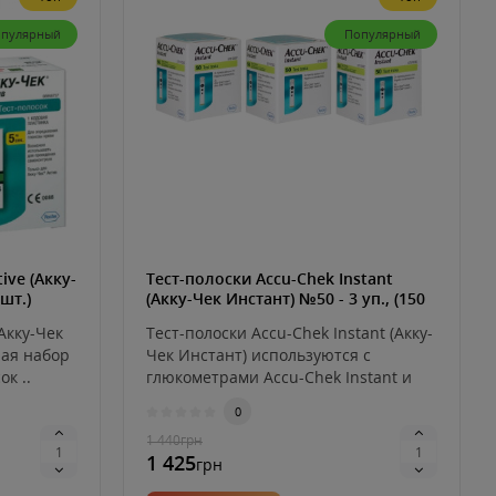
пулярный
Популярный
ive (Акку-
Тест-полоски Accu-Chek Instant
 шт.)
(Акку-Чек Инстант) №50 - 3 уп., (150
шт.)
Акку-Чек
Тест-полоски Accu-Chek Instant (Акку-
пая набор
Чек Инстант) используются с
ок ..
глюкометрами Accu-Chek Instant и
Ac..
0
1 440
грн
1 425
грн