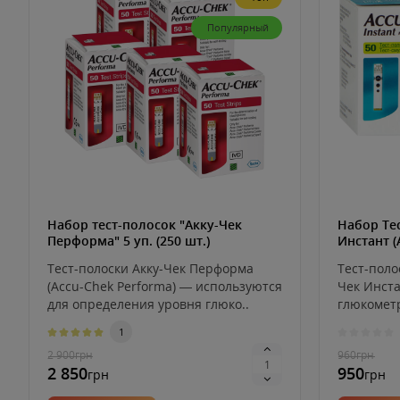
Популярный
Набор тест-полосок "Акку-Чек
Набор Те
Перформа" 5 уп. (250 шт.)
Инстант (A
(100 шт.)
Тест-полоски Акку-Чек Перформа
Тест-полос
(Accu-Chek Performa) ― используются
Чек Инста
для определения уровня глюко..
глюкометр
Ac..
1
2 900
грн
960
грн
2 850
950
грн
грн