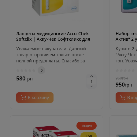
Ланцеты медицинские Accu-Chek
Набор те
Softclix | Акку-Чек Софткликс для
Актив" 2 у
прокола пальца, 200 шт.
Уважаемые покупатели! Данный
Купите 2 
товар отправляем только после
"Акку-Чек
полной предоплаты. Спасибо за
грн. Уваж
пониман..
0
580
960
грн
грн
950
грн
В корзину
В ко
Акция
Топ